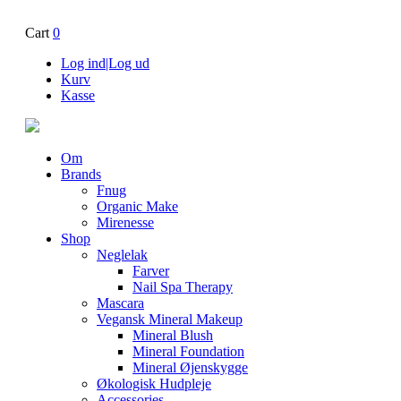
Cart
0
Log ind|Log ud
Kurv
Kasse
Om
Brands
Fnug
Organic Make
Mirenesse
Shop
Neglelak
Farver
Nail Spa Therapy
Mascara
Vegansk Mineral Makeup
Mineral Blush
Mineral Foundation
Mineral Øjenskygge
Økologisk Hudpleje
Accessories