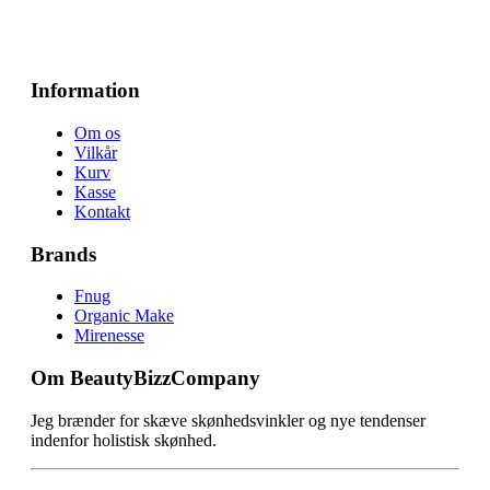
Information
Om os
Vilkår
Kurv
Kasse
Kontakt
Brands
Fnug
Organic Make
Mirenesse
Om BeautyBizzCompany
Jeg brænder for skæve skønhedsvinkler og nye tendenser
indenfor holistisk skønhed.