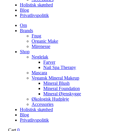
Holistisk skønhed
Blog
Privatlivspolitik
Om
Brands
Fnug
Organic Make
Mirenesse
Shop
Neglelak
Farver
Nail Spa Therapy
Mascara
Vegansk Mineral Makeup
Mineral Blush
Mineral Foundation
Mineral Øjenskygge
Økologisk Hudpleje
Accessories
Holistisk skønhed
Blog
Privatlivspolitik
Cart
0