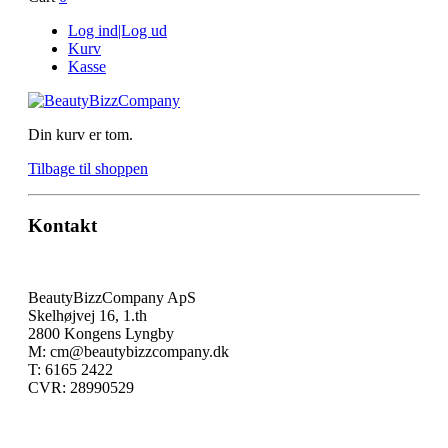
Log ind|Log ud
Kurv
Kasse
Din kurv er tom.
Tilbage til shoppen
Kontakt
BeautyBizzCompany ApS
Skelhøjvej 16, 1.th
2800 Kongens Lyngby
M: cm@beautybizzcompany.dk
T: 6165 2422
CVR: 28990529