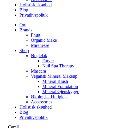
Holistisk skønhed
Blog
Privatlivspolitik
Om
Brands
Fnug
Organic Make
Mirenesse
Shop
Neglelak
Farver
Nail Spa Therapy
Mascara
Vegansk Mineral Makeup
Mineral Blush
Mineral Foundation
Mineral Øjenskygge
Økologisk Hudpleje
Accessories
Holistisk skønhed
Blog
Privatlivspolitik
Cart
0