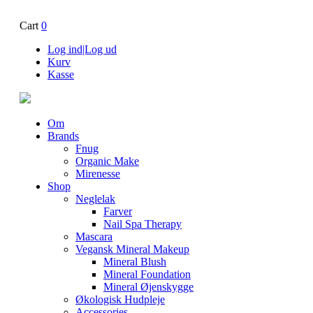
Cart
0
Log ind|Log ud
Kurv
Kasse
Om
Brands
Fnug
Organic Make
Mirenesse
Shop
Neglelak
Farver
Nail Spa Therapy
Mascara
Vegansk Mineral Makeup
Mineral Blush
Mineral Foundation
Mineral Øjenskygge
Økologisk Hudpleje
Accessories