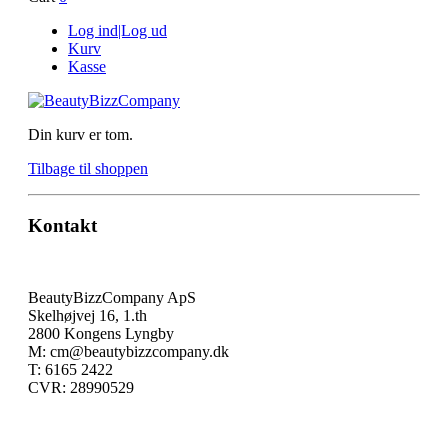
Log ind|Log ud
Kurv
Kasse
Din kurv er tom.
Tilbage til shoppen
Kontakt
BeautyBizzCompany ApS
Skelhøjvej 16, 1.th
2800 Kongens Lyngby
M: cm@beautybizzcompany.dk
T: 6165 2422
CVR: 28990529