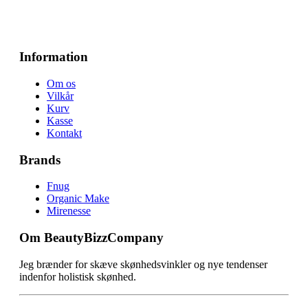
Information
Om os
Vilkår
Kurv
Kasse
Kontakt
Brands
Fnug
Organic Make
Mirenesse
Om BeautyBizzCompany
Jeg brænder for skæve skønhedsvinkler og nye tendenser
indenfor holistisk skønhed.