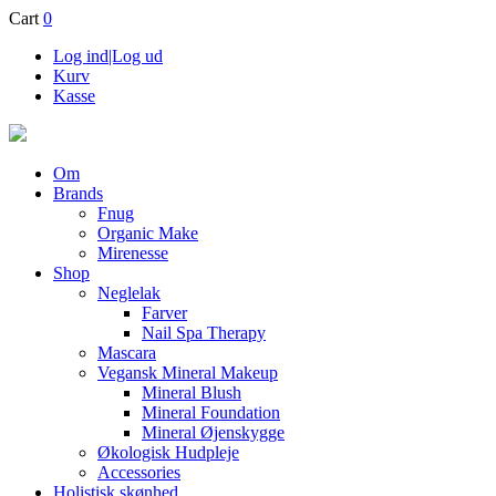
Cart
0
Log ind|Log ud
Kurv
Kasse
Om
Brands
Fnug
Organic Make
Mirenesse
Shop
Neglelak
Farver
Nail Spa Therapy
Mascara
Vegansk Mineral Makeup
Mineral Blush
Mineral Foundation
Mineral Øjenskygge
Økologisk Hudpleje
Accessories
Holistisk skønhed