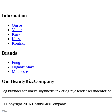
Information
Om os
Vilkår
Kurv
Kasse
Kontakt
Brands
Fnug
Organic Make
Mirenesse
Om BeautyBizzCompany
Jeg brænder for skæve skønhedsvinkler og nye tendenser indenfor hol
© Copyright 2016 BeautyBizzCompany