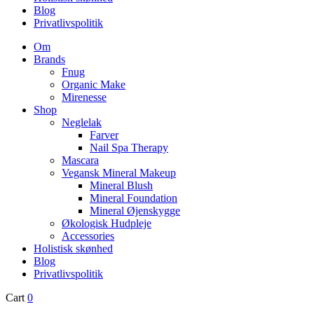
Blog
Privatlivspolitik
Om
Brands
Fnug
Organic Make
Mirenesse
Shop
Neglelak
Farver
Nail Spa Therapy
Mascara
Vegansk Mineral Makeup
Mineral Blush
Mineral Foundation
Mineral Øjenskygge
Økologisk Hudpleje
Accessories
Holistisk skønhed
Blog
Privatlivspolitik
Cart
0