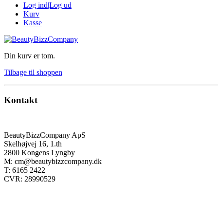
Log ind|Log ud
Kurv
Kasse
Din kurv er tom.
Tilbage til shoppen
Kontakt
BeautyBizzCompany ApS
Skelhøjvej 16, 1.th
2800 Kongens Lyngby
M: cm@beautybizzcompany.dk
T: 6165 2422
CVR: 28990529