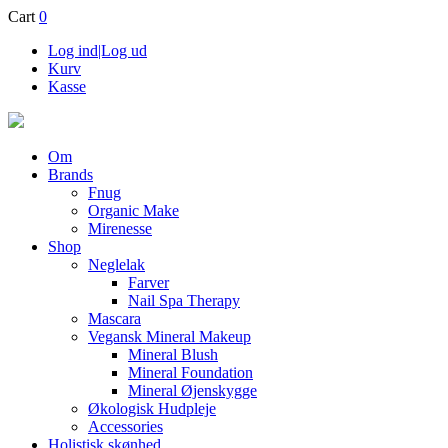
Cart
0
Log ind|Log ud
Kurv
Kasse
Om
Brands
Fnug
Organic Make
Mirenesse
Shop
Neglelak
Farver
Nail Spa Therapy
Mascara
Vegansk Mineral Makeup
Mineral Blush
Mineral Foundation
Mineral Øjenskygge
Økologisk Hudpleje
Accessories
Holistisk skønhed