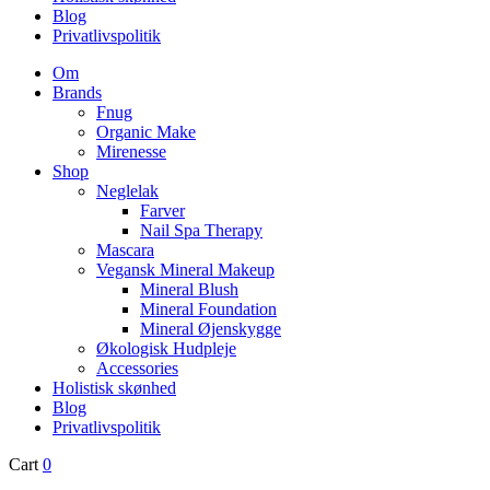
Blog
Privatlivspolitik
Om
Brands
Fnug
Organic Make
Mirenesse
Shop
Neglelak
Farver
Nail Spa Therapy
Mascara
Vegansk Mineral Makeup
Mineral Blush
Mineral Foundation
Mineral Øjenskygge
Økologisk Hudpleje
Accessories
Holistisk skønhed
Blog
Privatlivspolitik
Cart
0