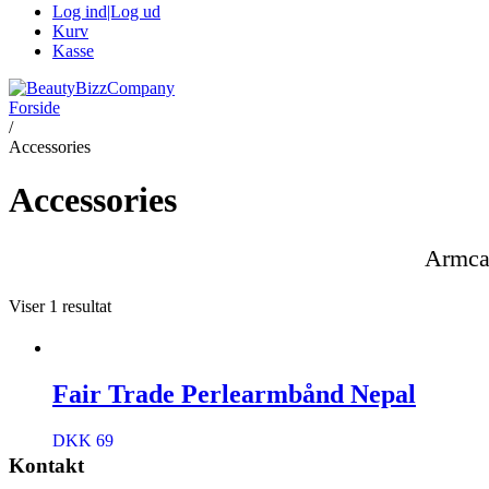
Log ind|Log ud
Kurv
Kasse
Forside
/
Accessories
Accessories
Armcan
Viser 1 resultat
Fair Trade Perlearmbånd Nepal
DKK 69
Kontakt