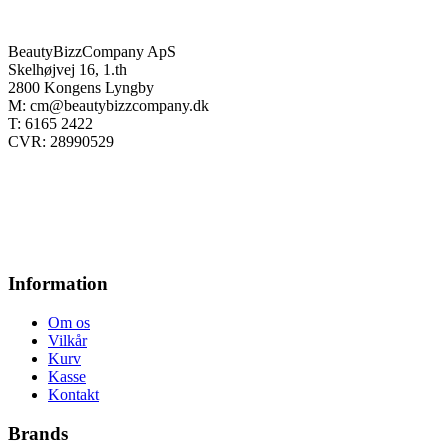
BeautyBizzCompany ApS
Skelhøjvej 16, 1.th
2800 Kongens Lyngby
M: cm@beautybizzcompany.dk
T: 6165 2422
CVR: 28990529
Information
Om os
Vilkår
Kurv
Kasse
Kontakt
Brands