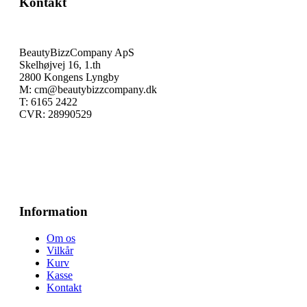
Kontakt
BeautyBizzCompany ApS
Skelhøjvej 16, 1.th
2800 Kongens Lyngby
M: cm@beautybizzcompany.dk
T: 6165 2422
CVR: 28990529
Information
Om os
Vilkår
Kurv
Kasse
Kontakt