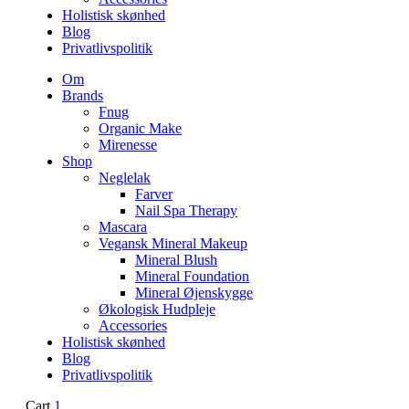
Holistisk skønhed
Blog
Privatlivspolitik
Om
Brands
Fnug
Organic Make
Mirenesse
Shop
Neglelak
Farver
Nail Spa Therapy
Mascara
Vegansk Mineral Makeup
Mineral Blush
Mineral Foundation
Mineral Øjenskygge
Økologisk Hudpleje
Accessories
Holistisk skønhed
Blog
Privatlivspolitik
Cart
1