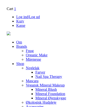
Cart
1
Log ind|Log ud
Kurv
Kasse
Om
Brands
Fnug
Organic Make
Mirenesse
Shop
Neglelak
Farver
Nail Spa Therapy
Mascara
Vegansk Mineral Makeup
Mineral Blush
Mineral Foundation
Mineral Øjenskygge
Økologisk Hudpleje
Accessories