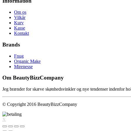
Information
Om os
Vilkår
Kurv
Kasse
Kontakt
Brands
Fnug
Organic Make
Mirenesse
Om BeautyBizzCompany
Jeg brænder for skæve skønhedsvinkler og nye tendenser indenfor hol
© Copyright 2016 BeautyBizzCompany
X