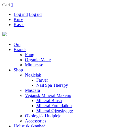
Cart
1
Log ind|Log ud
Kurv
Kasse
Om
Brands
Fnug
Organic Make
Mirenesse
Shop
Neglelak
Farver
Nail Spa Therapy
Mascara
Vegansk Mineral Makeup
Mineral Blush
Mineral Foundation
Mineral Øjenskygge
Økologisk Hudpleje
Accessories
Holistisk skønhed