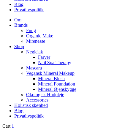
Blog
Privatlivspolitik
Om
Brands
Fnug
Organic Make
Mirenesse
Shop
Neglelak
Farver
Nail Spa Therapy
Mascara
Vegansk Mineral Makeup
Mineral Blush
Mineral Foundation
Mineral Øjenskygge
Økologisk Hudpleje
Accessories
Holistisk skønhed
Blog
Privatlivspolitik
Cart
1