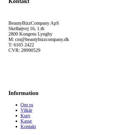
Kontakt
BeautyBizzCompany ApS
Skelhøjvej 16, 1.th
2800 Kongens Lyngby
M: cm@beautybizzcompany.dk
T: 6165 2422
CVR: 28990529
Information
Om os
Vilkår
Kurv
Kasse
Kontakt