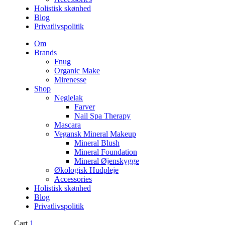
Holistisk skønhed
Blog
Privatlivspolitik
Om
Brands
Fnug
Organic Make
Mirenesse
Shop
Neglelak
Farver
Nail Spa Therapy
Mascara
Vegansk Mineral Makeup
Mineral Blush
Mineral Foundation
Mineral Øjenskygge
Økologisk Hudpleje
Accessories
Holistisk skønhed
Blog
Privatlivspolitik
Cart
1