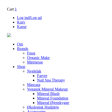
Cart
1
Log ind|Log ud
Kurv
Kasse
Om
Brands
Fnug
Organic Make
Mirenesse
Shop
Neglelak
Farver
Nail Spa Therapy
Mascara
Vegansk Mineral Makeup
Mineral Blush
Mineral Foundation
Mineral Øjenskygge
Økologisk Hudpleje
Accessories