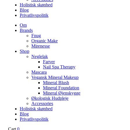
Holistisk skønhed
Blog
Privatlivspolitik
Om
Brands
Fnug
Organic Make
Mirenesse
Shop
Neglelak
Farver
Nail Spa Therapy
Mascara
Vegansk Mineral Makeup
Mineral Blush
Mineral Foundation
Mineral Øjenskygge
Økologisk Hudpleje
Accessories
Holistisk skønhed
Blog
Privatlivspolitik
Cart
0