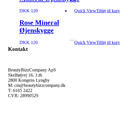
DKK 120
Quick View
Tilføj til kurv
Rose Mineral
Øjenskygge
DKK 120
Quick View
Tilføj til kurv
Kontakt
BeautyBizzCompany ApS
Skelhøjvej 16, 1.th
2800 Kongens Lyngby
M: cm@beautybizzcompany.dk
T: 6165 2422
CVR: 28990529