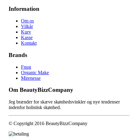
Information
Om os
Vilkår
Kurv
Kasse
Kontakt
Brands
Fnug
Organic Make
Mirenesse
Om BeautyBizzCompany
Jeg brænder for skæve skønhedsvinkler og nye tendenser
indenfor holistisk skønhed.
© Copyright 2016 BeautyBizzCompany