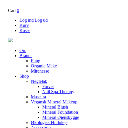
Cart
0
Log ind|Log ud
Kurv
Kasse
Om
Brands
Fnug
Organic Make
Mirenesse
Shop
Neglelak
Farver
Nail Spa Therapy
Mascara
Vegansk Mineral Makeup
Mineral Blush
Mineral Foundation
Mineral Øjenskygge
Økologisk Hudpleje
Accessories