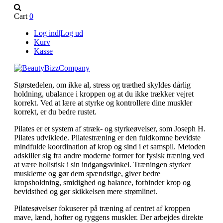
Cart
0
Log ind|Log ud
Kurv
Kasse
Størstedelen, om ikke al, stress og træthed skyldes dårlig
holdning, ubalance i kroppen og at du ikke trækker vejret
korrekt. Ved at lære at styrke og kontrollere dine muskler
korrekt, er du bedre rustet.
Pilates er et system af stræk- og styrkeøvelser, som Joseph H.
Pilates udviklede. Pilatestræning er den fuldkomne bevidste
mindfulde koordination af krop og sind i et samspil. Metoden
adskiller sig fra andre moderne former for fysisk træning ved
at være holistisk i sin indgangsvinkel. Træningen styrker
musklerne og gør dem spændstige, giver bedre
kropsholdning, smidighed og balance, forbinder krop og
bevidsthed og gør skikkelsen mere strømlinet.
Pilatesøvelser fokuserer på træning af centret af kroppen
mave, lænd, hofter og ryggens muskler. Der arbejdes direkte