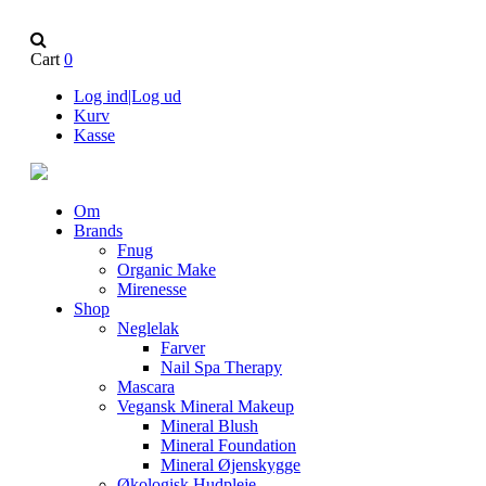
Cart
0
Log ind|Log ud
Kurv
Kasse
Om
Brands
Fnug
Organic Make
Mirenesse
Shop
Neglelak
Farver
Nail Spa Therapy
Mascara
Vegansk Mineral Makeup
Mineral Blush
Mineral Foundation
Mineral Øjenskygge
Økologisk Hudpleje