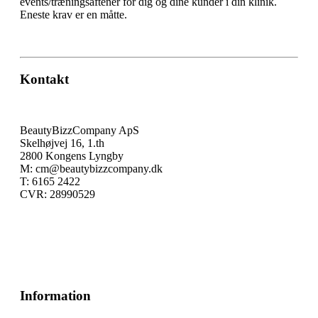
events/træningsaftener for dig og dine kunder i din klinik.
Eneste krav er en måtte.
Kontakt
BeautyBizzCompany ApS
Skelhøjvej 16, 1.th
2800 Kongens Lyngby
M: cm@beautybizzcompany.dk
T: 6165 2422
CVR: 28990529
Information