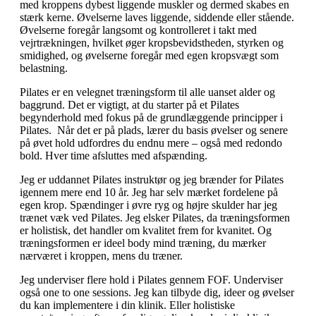
med kroppens dybest liggende muskler og dermed skabes en
stærk kerne. Øvelserne laves liggende, siddende eller stående.
Øvelserne foregår langsomt og kontrolleret i takt med
vejrtrækningen, hvilket øger kropsbevidstheden, styrken og
smidighed, og øvelserne foregår med egen kropsvægt som
belastning.
Pilates er en velegnet træningsform til alle uanset alder og
baggrund. Det er vigtigt, at du starter på et Pilates
begynderhold med fokus på de grundlæggende principper i
Pilates. Når det er på plads, lærer du basis øvelser og senere
på øvet hold udfordres du endnu mere – også med redondo
bold. Hver time afsluttes med afspænding.
Jeg er uddannet Pilates instruktør og jeg brænder for Pilates
igennem mere end 10 år. Jeg har selv mærket fordelene på
egen krop. Spændinger i øvre ryg og højre skulder har jeg
trænet væk ved Pilates. Jeg elsker Pilates, da træningsformen
er holistisk, det handler om kvalitet frem for kvanitet. Og
træningsformen er ideel body mind træning, du mærker
nærværet i kroppen, mens du træner.
Jeg underviser flere hold i Pilates gennem FOF. Underviser
også one to one sessions. Jeg kan tilbyde dig, ideer og øvelser
du kan implementere i din klinik. Eller holistiske