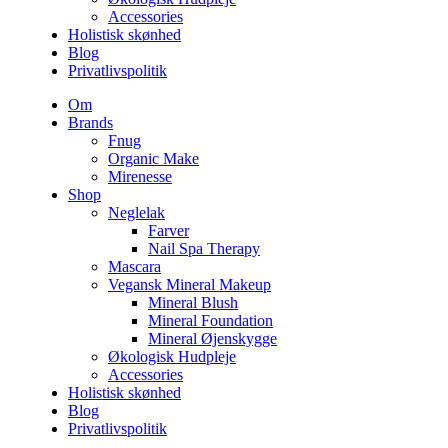
Accessories
Holistisk skønhed
Blog
Privatlivspolitik
Om
Brands
Fnug
Organic Make
Mirenesse
Shop
Neglelak
Farver
Nail Spa Therapy
Mascara
Vegansk Mineral Makeup
Mineral Blush
Mineral Foundation
Mineral Øjenskygge
Økologisk Hudpleje
Accessories
Holistisk skønhed
Blog
Privatlivspolitik