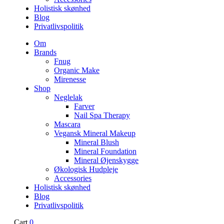
Holistisk skønhed
Blog
Privatlivspolitik
Om
Brands
Fnug
Organic Make
Mirenesse
Shop
Neglelak
Farver
Nail Spa Therapy
Mascara
Vegansk Mineral Makeup
Mineral Blush
Mineral Foundation
Mineral Øjenskygge
Økologisk Hudpleje
Accessories
Holistisk skønhed
Blog
Privatlivspolitik
Cart
0