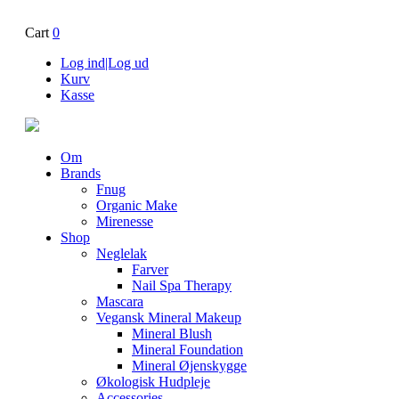
Cart
0
Log ind|Log ud
Kurv
Kasse
Om
Brands
Fnug
Organic Make
Mirenesse
Shop
Neglelak
Farver
Nail Spa Therapy
Mascara
Vegansk Mineral Makeup
Mineral Blush
Mineral Foundation
Mineral Øjenskygge
Økologisk Hudpleje
Accessories