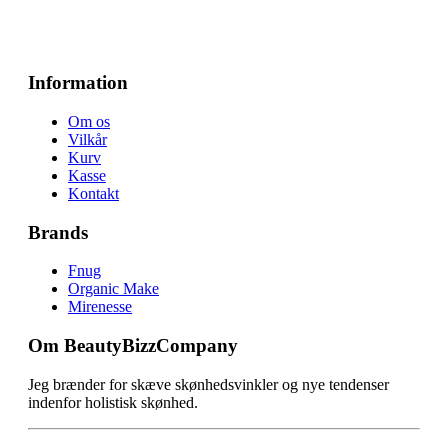
Information
Om os
Vilkår
Kurv
Kasse
Kontakt
Brands
Fnug
Organic Make
Mirenesse
Om BeautyBizzCompany
Jeg brænder for skæve skønhedsvinkler og nye tendenser
indenfor holistisk skønhed.