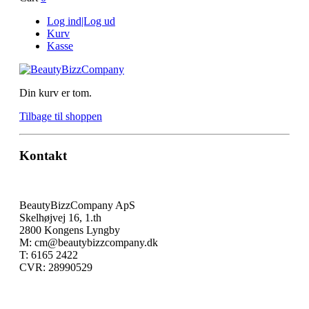
Log ind|Log ud
Kurv
Kasse
Din kurv er tom.
Tilbage til shoppen
Kontakt
BeautyBizzCompany ApS
Skelhøjvej 16, 1.th
2800 Kongens Lyngby
M: cm@beautybizzcompany.dk
T: 6165 2422
CVR: 28990529