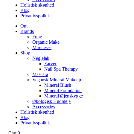
Holistisk skønhed
Blog
Privatlivspolitik
Om
Brands
Fnug
Organic Make
Mirenesse
Shop
Neglelak
Farver
Nail Spa Therapy
Mascara
Vegansk Mineral Makeup
Mineral Blush
Mineral Foundation
Mineral Øjenskygge
Økologisk Hudpleje
Accessories
Holistisk skønhed
Blog
Privatlivspolitik
Cart
0