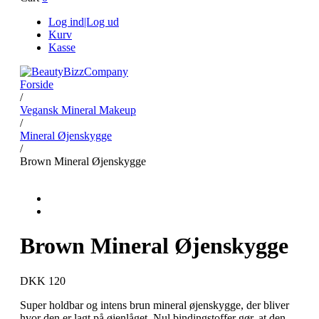
Log ind|Log ud
Kurv
Kasse
Forside
/
Vegansk Mineral Makeup
/
Mineral Øjenskygge
/
Brown Mineral Øjenskygge
Brown Mineral Øjenskygge
DKK 120
Super holdbar og intens brun mineral øjenskygge, der bliver
hvor den er lagt på øjenlåget. Nul bindingstoffer gør, at den