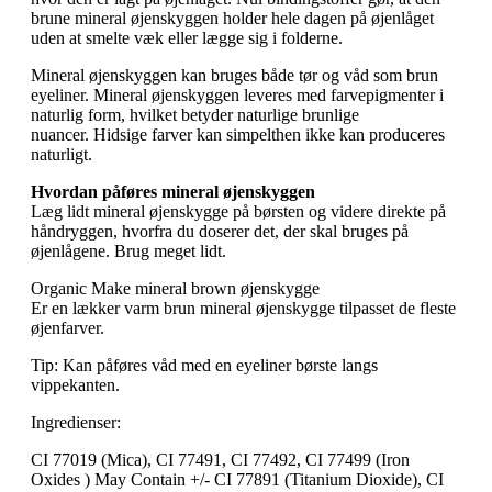
brune mineral øjenskyggen holder hele dagen på øjenlåget
uden at smelte væk eller lægge sig i folderne.
Mineral øjenskyggen kan bruges både tør og våd som brun
eyeliner. Mineral øjenskyggen leveres med farvepigmenter i
naturlig form, hvilket betyder naturlige brunlige
nuancer. Hidsige farver kan simpelthen ikke kan produceres
naturligt.
Hvordan påføres mineral øjenskyggen
Læg lidt mineral øjenskygge på børsten og videre direkte på
håndryggen, hvorfra du doserer det, der skal bruges på
øjenlågene. Brug meget lidt.
Organic Make mineral brown øjenskygge
Er en lækker varm brun mineral øjenskygge tilpasset de fleste
øjenfarver.
Tip: Kan påføres våd med en eyeliner børste langs
vippekanten.
Ingredienser:
CI 77019 (Mica), CI 77491, CI 77492, CI 77499 (Iron
Oxides ) May Contain +/- CI 77891 (Titanium Dioxide), CI