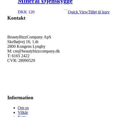
Mineral Øjenskygge
DKK 120
Quick View
Tilføj til kurv
Kontakt
BeautyBizzCompany ApS
Skelhøjvej 16, 1.th
2800 Kongens Lyngby
M: cm@beautybizzcompany.dk
T: 6165 2422
CVR: 28990529
Information
Om os
Vilkår