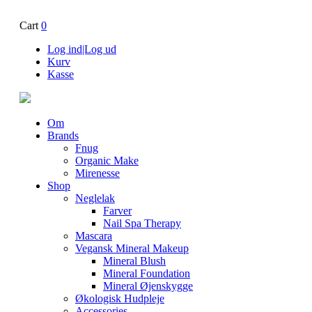
Cart
0
Log ind|Log ud
Kurv
Kasse
Om
Brands
Fnug
Organic Make
Mirenesse
Shop
Neglelak
Farver
Nail Spa Therapy
Mascara
Vegansk Mineral Makeup
Mineral Blush
Mineral Foundation
Mineral Øjenskygge
Økologisk Hudpleje
Accessories