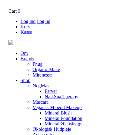
Cart
0
Log ind|Log ud
Kurv
Kasse
Om
Brands
Fnug
Organic Make
Mirenesse
Shop
Neglelak
Farver
Nail Spa Therapy
Mascara
Vegansk Mineral Makeup
Mineral Blush
Mineral Foundation
Mineral Øjenskygge
Økologisk Hudpleje
Accessories