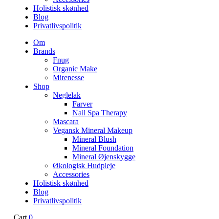
Holistisk skønhed
Blog
Privatlivspolitik
Om
Brands
Fnug
Organic Make
Mirenesse
Shop
Neglelak
Farver
Nail Spa Therapy
Mascara
Vegansk Mineral Makeup
Mineral Blush
Mineral Foundation
Mineral Øjenskygge
Økologisk Hudpleje
Accessories
Holistisk skønhed
Blog
Privatlivspolitik
Cart
0