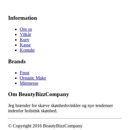
Information
Om os
Vilkår
Kurv
Kasse
Kontakt
Brands
Fnug
Organic Make
Mirenesse
Om BeautyBizzCompany
Jeg brænder for skæve skønhedsvinkler og nye tendenser
indenfor holistisk skønhed.
© Copyright 2016 BeautyBizzCompany