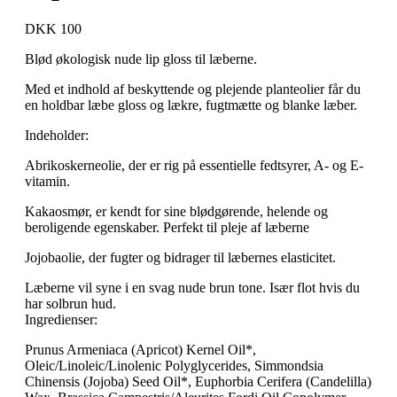
DKK 100
Blød økologisk nude lip gloss til læberne.
Med et indhold af beskyttende og plejende planteolier får du
en holdbar læbe gloss og lækre, fugtmætte og blanke læber.
Indeholder:
Abrikoskerneolie, der er rig på essentielle fedtsyrer, A- og E-
vitamin.
Kakaosmør, er kendt for sine blødgørende, helende og
beroligende egenskaber. Perfekt til pleje af læberne
Jojobaolie, der fugter og bidrager til læbernes elasticitet.
Læberne vil syne i en svag nude brun tone. Især flot hvis du
har solbrun hud.
Ingredienser:
Prunus Armeniaca (Apricot) Kernel Oil*,
Oleic/Linoleic/Linolenic Polyglycerides, Simmondsia
Chinensis (Jojoba) Seed Oil*, Euphorbia Cerifera (Candelilla)