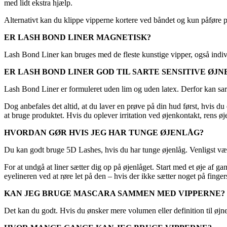
med lidt ekstra hjælp.
Alternativt kan du klippe vipperne kortere ved båndet og kun påføre på 
ER LASH BOND LINER MAGNETISK?
Lash Bond Liner kan bruges med de fleste kunstige vipper, også indiv
ER LASH BOND LINER GOD TIL SARTE SENSITIVE ØJN
Lash Bond Liner er formuleret uden lim og uden latex. Derfor kan sarte
Dog anbefales det altid, at du laver en prøve på din hud først, hvis d
at bruge produktet. Hvis du oplever irritation ved øjenkontakt, rens ø
HVORDAN GØR HVIS JEG HAR TUNGE ØJENLÅG?
Du kan godt bruge 5D Lashes, hvis du har tunge øjenlåg. Venligst vær
For at undgå at liner sætter dig op på øjenlåget. Start med et øje af g
eyelineren ved at røre let på den – hvis der ikke sætter noget på finge
KAN JEG BRUGE MASCARA SAMMEN MED VIPPERNE?
Det kan du godt. Hvis du ønsker mere volumen eller definition til øj