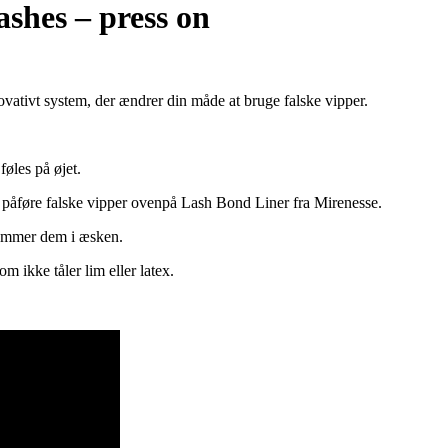
shes – press on
vativt system, der ændrer din måde at bruge falske vipper.
øles på øjet.
 påføre falske vipper ovenpå Lash Bond Liner fra Mirenesse.
gemmer dem i æsken.
m ikke tåler lim eller latex.