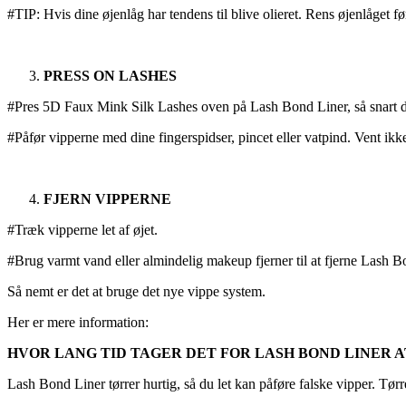
#TIP: Hvis dine øjenlåg har tendens til blive olieret. Rens øjenlåget 
PRESS ON LASHES
#Pres 5D Faux Mink Silk Lashes oven på Lash Bond Liner, så snart du
#Påfør vipperne med dine fingerspidser, pincet eller vatpind. Vent ikk
FJERN VIPPERNE
#Træk vipperne let af øjet.
#Brug varmt vand eller almindelig makeup fjerner til at fjerne Lash B
Så nemt er det at bruge det nye vippe system.
Her er mere information:
HVOR LANG TID TAGER DET FOR LASH BOND LINER 
Lash Bond Liner tørrer hurtig, så du let kan påføre falske vipper. Tørre