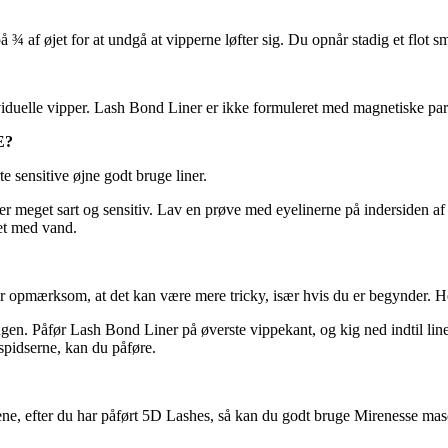
¾ af øjet for at undgå at vipperne løfter sig. Du opnår stadig et flot s
iduelle vipper. Lash Bond Liner er ikke formuleret med magnetiske part
E?
 sensitive øjne godt bruge liner.
u er meget sart og sensitiv. Lav en prøve med eyelinerne på indersiden a
jet med vand.
 opmærksom, at det kan være mere tricky, især hvis du er begynder. Her
angen. Påfør Lash Bond Liner på øverste vippekant, og kig ned indtil lin
rspidserne, kan du påføre.
nene, efter du har påført 5D Lashes, så kan du godt bruge Mirenesse mas