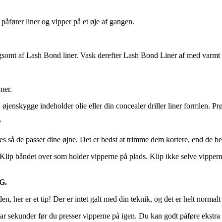
påfører liner og vipper på et øje af gangen.
angsomt af Lash Bond liner. Vask derefter Lash Bond Liner af med varmt
mer.
jenskygge indeholder olie eller din concealer driller liner formlen. Prø
?
es så de passer dine øjne. Det er bedst at trimme dem kortere, end de b
. Klip båndet over som holder vipperne på plads. Klip ikke selve vipperne
G.
en, her er et tip! Der er intet galt med din teknik, og det er helt normal
ar sekunder før du presser vipperne på igen. Du kan godt påføre ekstra