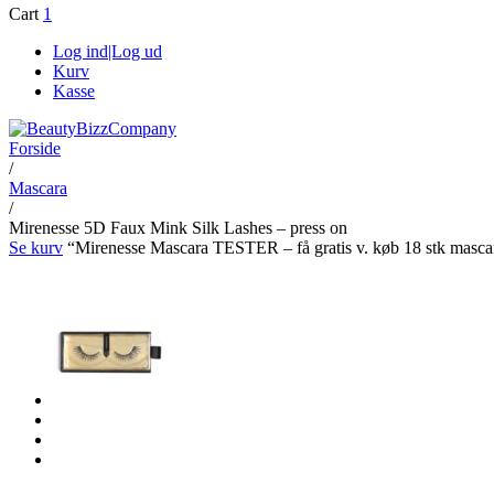
Cart
1
Log ind|Log ud
Kurv
Kasse
Forside
/
Mascara
/
Mirenesse 5D Faux Mink Silk Lashes – press on
Se kurv
“Mirenesse Mascara TESTER – få gratis v. køb 18 stk mascara. 