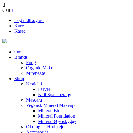
Cart
1
Log ind|Log ud
Kurv
Kasse
Om
Brands
Fnug
Organic Make
Mirenesse
Shop
Neglelak
Farver
Nail Spa Therapy
Mascara
Vegansk Mineral Makeup
Mineral Blush
Mineral Foundation
Mineral Øjenskygge
Økologisk Hudpleje
Accessories