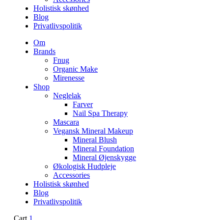
Holistisk skønhed
Blog
Privatlivspolitik
Om
Brands
Fnug
Organic Make
Mirenesse
Shop
Neglelak
Farver
Nail Spa Therapy
Mascara
Vegansk Mineral Makeup
Mineral Blush
Mineral Foundation
Mineral Øjenskygge
Økologisk Hudpleje
Accessories
Holistisk skønhed
Blog
Privatlivspolitik
Cart
1