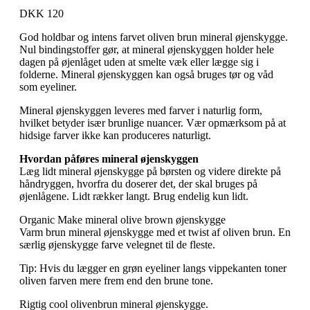
DKK 120
God holdbar og intens farvet oliven brun mineral øjenskygge.
Nul bindingstoffer gør, at mineral øjenskyggen holder hele
dagen på øjenlåget uden at smelte væk eller lægge sig i
folderne. Mineral øjenskyggen kan også bruges tør og våd
som eyeliner.
Mineral øjenskyggen leveres med farver i naturlig form,
hvilket betyder især brunlige nuancer. Vær opmærksom på at
hidsige farver ikke kan produceres naturligt.
Hvordan påføres mineral øjenskyggen
Læg lidt mineral øjenskygge på børsten og videre direkte på
håndryggen, hvorfra du doserer det, der skal bruges på
øjenlågene. Lidt rækker langt. Brug endelig kun lidt.
Organic Make mineral olive brown øjenskygge
Varm brun mineral øjenskygge med et twist af oliven brun. En
særlig øjenskygge farve velegnet til de fleste.
Tip: Hvis du lægger en grøn eyeliner langs vippekanten toner
oliven farven mere frem end den brune tone.
Rigtig cool olivenbrun mineral øjenskygge.