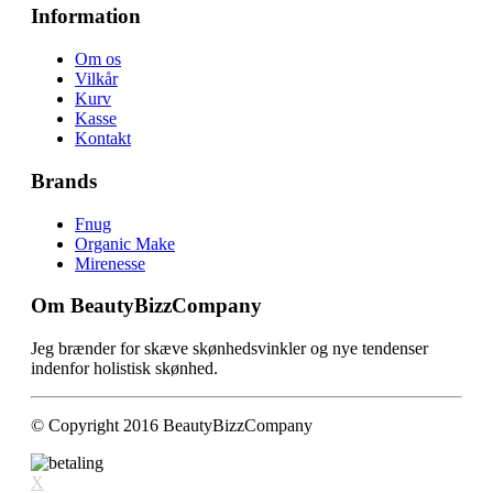
Information
Om os
Vilkår
Kurv
Kasse
Kontakt
Brands
Fnug
Organic Make
Mirenesse
Om BeautyBizzCompany
Jeg brænder for skæve skønhedsvinkler og nye tendenser
indenfor holistisk skønhed.
© Copyright 2016 BeautyBizzCompany
X