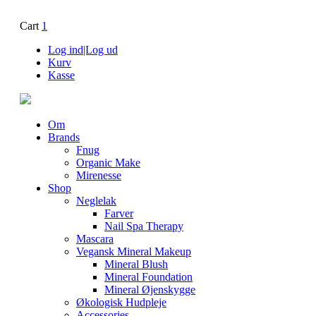
Cart
1
Log ind|Log ud
Kurv
Kasse
Om
Brands
Fnug
Organic Make
Mirenesse
Shop
Neglelak
Farver
Nail Spa Therapy
Mascara
Vegansk Mineral Makeup
Mineral Blush
Mineral Foundation
Mineral Øjenskygge
Økologisk Hudpleje
Accessories