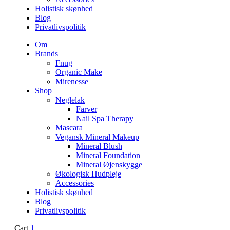
Holistisk skønhed
Blog
Privatlivspolitik
Om
Brands
Fnug
Organic Make
Mirenesse
Shop
Neglelak
Farver
Nail Spa Therapy
Mascara
Vegansk Mineral Makeup
Mineral Blush
Mineral Foundation
Mineral Øjenskygge
Økologisk Hudpleje
Accessories
Holistisk skønhed
Blog
Privatlivspolitik
Cart
1