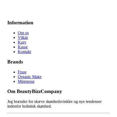
Information
Om os
Vilkår
Kurv
Kasse
Kontakt
Brands
Fnug
Organic Make
Mirenesse
Om BeautyBizzCompany
Jeg brænder for skæve skønhedsvinkler og nye tendenser
indenfor holistisk skønhed.