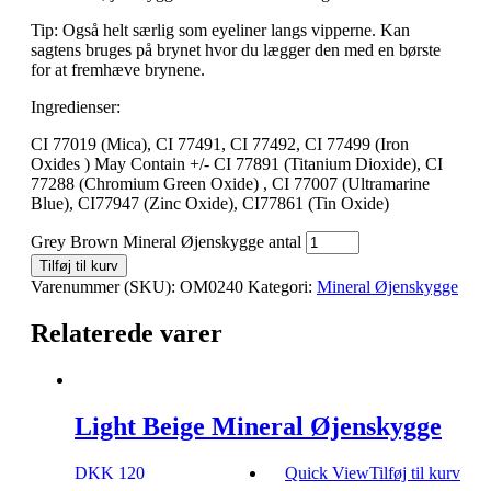
Tip: Også helt særlig som eyeliner langs vipperne. Kan
sagtens bruges på brynet hvor du lægger den med en børste
for at fremhæve brynene.
Ingredienser:
CI 77019 (Mica), CI 77491, CI 77492, CI 77499 (Iron
Oxides ) May Contain +/- CI 77891 (Titanium Dioxide), CI
77288 (Chromium Green Oxide) , CI 77007 (Ultramarine
Blue), CI77947 (Zinc Oxide), CI77861 (Tin Oxide)
Grey Brown Mineral Øjenskygge antal
Tilføj til kurv
Varenummer (SKU):
OM0240
Kategori:
Mineral Øjenskygge
Relaterede varer
Light Beige Mineral Øjenskygge
DKK 120
Quick View
Tilføj til kurv