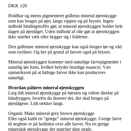
DKK 120
Holdbar og intens pigmenteret gråbrun mineral øjenskygge
som kan bruges på øjet, langs vippen og på brynet. Ingen
indhold bindingstoffer gør, at mineral øjenskyggen holder hele
dagen på øjenlåget. Uden indhold af olie gør at øjenskyggen
ikke smelter væk eller lægger sig i folderne.
Den gråbrune mineral øjenskygge kan også bruges tør og våd
som eyeliner. Og her på grund af farven også på brynet.
Mineral øjenskyggen kommer med naturlige farvepigmenter i
naturlig løs form, hvilket betyder brunlige nuancer. Vær
opmærksom på at hidsige farver ikke kan produceres
naturligt.
Hvordan påføres mineral øjenskyggen
Læg lidt mineral øjenskygge på børsten og videre direkte på
håndryggen, hvorfra du doserer det, der skal bruges på
øjenlågene. Lidt rækker langt.
Organic Make mineral grey brown øjenskygge
Eller også kaldt en “griege” mineral øjenskygge. Greige farve
til neglene er på hotlisten over alle farver. Nu en greige
mineralsk øjenskygge der matcher dine negle.