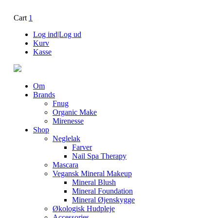
Cart
1
Log ind|Log ud
Kurv
Kasse
Om
Brands
Fnug
Organic Make
Mirenesse
Shop
Neglelak
Farver
Nail Spa Therapy
Mascara
Vegansk Mineral Makeup
Mineral Blush
Mineral Foundation
Mineral Øjenskygge
Økologisk Hudpleje
Accessories