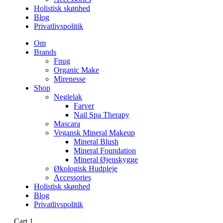
Holistisk skønhed
Blog
Privatlivspolitik
Om
Brands
Fnug
Organic Make
Mirenesse
Shop
Neglelak
Farver
Nail Spa Therapy
Mascara
Vegansk Mineral Makeup
Mineral Blush
Mineral Foundation
Mineral Øjenskygge
Økologisk Hudpleje
Accessories
Holistisk skønhed
Blog
Privatlivspolitik
Cart
1