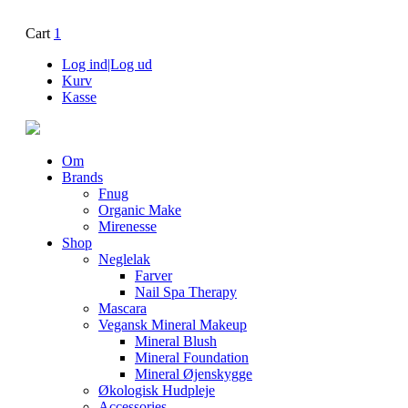
Cart
1
Log ind|Log ud
Kurv
Kasse
Om
Brands
Fnug
Organic Make
Mirenesse
Shop
Neglelak
Farver
Nail Spa Therapy
Mascara
Vegansk Mineral Makeup
Mineral Blush
Mineral Foundation
Mineral Øjenskygge
Økologisk Hudpleje
Accessories