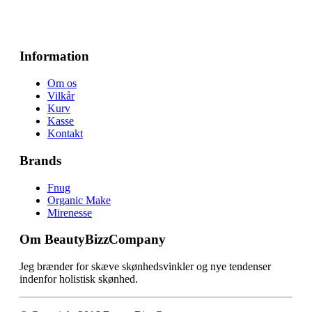
Information
Om os
Vilkår
Kurv
Kasse
Kontakt
Brands
Fnug
Organic Make
Mirenesse
Om BeautyBizzCompany
Jeg brænder for skæve skønhedsvinkler og nye tendenser
indenfor holistisk skønhed.