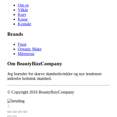
Om os
Vilkår
Kurv
Kasse
Kontakt
Brands
Fnug
Organic Make
Mirenesse
Om BeautyBizzCompany
Jeg brænder for skæve skønhedsvinkler og nye tendenser
indenfor holistisk skønhed.
© Copyright 2016 BeautyBizzCompany
X