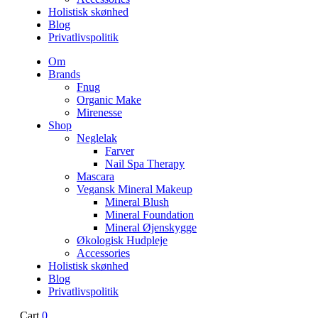
Holistisk skønhed
Blog
Privatlivspolitik
Om
Brands
Fnug
Organic Make
Mirenesse
Shop
Neglelak
Farver
Nail Spa Therapy
Mascara
Vegansk Mineral Makeup
Mineral Blush
Mineral Foundation
Mineral Øjenskygge
Økologisk Hudpleje
Accessories
Holistisk skønhed
Blog
Privatlivspolitik
Cart
0