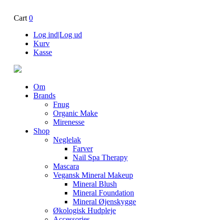
Cart
0
Log ind|Log ud
Kurv
Kasse
Om
Brands
Fnug
Organic Make
Mirenesse
Shop
Neglelak
Farver
Nail Spa Therapy
Mascara
Vegansk Mineral Makeup
Mineral Blush
Mineral Foundation
Mineral Øjenskygge
Økologisk Hudpleje
Accessories