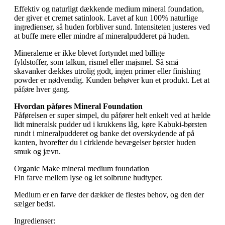
Effektiv og naturligt dækkende medium mineral foundation,
der giver et cremet satinlook. Lavet af kun 100% naturlige
ingredienser, så huden forbliver sund. Intensiteten justeres ved
at buffe mere eller mindre af mineralpudderet på huden.
Mineralerne er ikke blevet fortyndet med billige
fyldstoffer, som talkun, rismel eller majsmel. Så små
skavanker dækkes utrolig godt, ingen primer eller finishing
powder er nødvendig. Kunden behøver kun et produkt. Let at
påføre hver gang.
Hvordan påføres Mineral Foundation
Påførelsen er super simpel, du påfører helt enkelt ved at hælde
lidt mineralsk pudder ud i krukkens låg, køre Kabuki-børsten
rundt i mineralpudderet og banke det overskydende af på
kanten, hvorefter du i cirklende bevægelser børster huden
smuk og jævn.
Organic Make mineral medium foundation
Fin farve mellem lyse og let solbrune hudtyper.
Medium er en farve der dækker de flestes behov, og den der
sælger bedst.
Ingredienser: