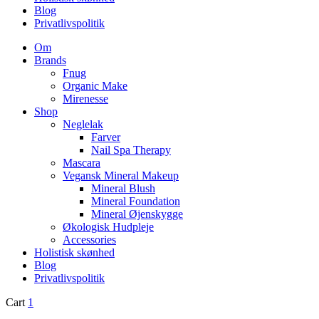
Blog
Privatlivspolitik
Om
Brands
Fnug
Organic Make
Mirenesse
Shop
Neglelak
Farver
Nail Spa Therapy
Mascara
Vegansk Mineral Makeup
Mineral Blush
Mineral Foundation
Mineral Øjenskygge
Økologisk Hudpleje
Accessories
Holistisk skønhed
Blog
Privatlivspolitik
Cart
1