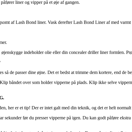
påfører liner og vipper på et øje af gangen.
angsomt af Lash Bond liner. Vask derefter Lash Bond Liner af med varmt
mer.
jenskygge indeholder olie eller din concealer driller liner formlen. Prø
?
es så de passer dine øjne. Det er bedst at trimme dem kortere, end de b
. Klip båndet over som holder vipperne på plads. Klip ikke selve vipperne
G.
en, her er et tip! Der er intet galt med din teknik, og det er helt normal
ar sekunder før du presser vipperne på igen. Du kan godt påføre ekstra