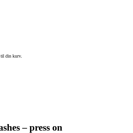
il din kurv.
shes – press on