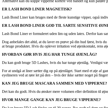
Alternativt kan du klippe vipperne kortere ved båndet og kun påføre på 
ER LASH BOND LINER MAGNETISK?
Lash Bond Liner kan bruges med de fleste kunstige vipper, også indiv
ER LASH BOND LINER GOD TIL SARTE SENSITIVE ØJN
Lash Bond Liner er formuleret uden lim og uden latex. Derfor kan sarte
Dog anbefales det altid, at du laver en prøve på din hud først, hvis d
at bruge produktet. Hvis du oplever irritation ved øjenkontakt, rens ø
HVORDAN GØR HVIS JEG HAR TUNGE ØJENLÅG?
Du kan godt bruge 5D Lashes, hvis du har tunge øjenlåg. Venligst vær
For at undgå at liner sætter dig op på øjenlåget. Start med et øje af g
eyelineren ved at røre let på den – hvis der ikke sætter noget på finge
KAN JEG BRUGE MASCARA SAMMEN MED VIPPERNE?
Det kan du godt. Hvis du ønsker mere volumen eller definition til øj
HVOR MANGE GANGE KAN JEG BRUGE VIPPERNE?
Du kan bruge 5D Lash Styles op til 30 gange. Pas godt på dem og fje