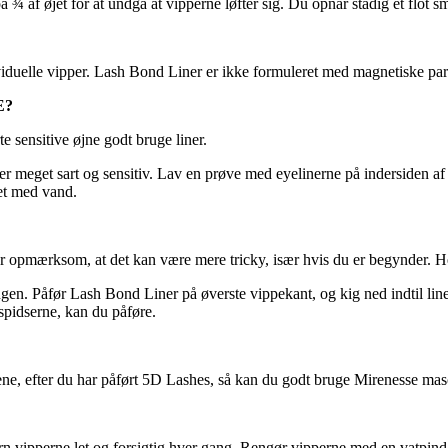
¾ af øjet for at undgå at vipperne løfter sig. Du opnår stadig et flot s
iduelle vipper. Lash Bond Liner er ikke formuleret med magnetiske part
E?
 sensitive øjne godt bruge liner.
u er meget sart og sensitiv. Lav en prøve med eyelinerne på indersiden a
jet med vand.
 opmærksom, at det kan være mere tricky, især hvis du er begynder. Her
angen. Påfør Lash Bond Liner på øverste vippekant, og kig ned indtil lin
rspidserne, kan du påføre.
nene, efter du har påført 5D Lashes, så kan du godt bruge Mirenesse mas
rn vipperne let og forsigtig hver gang. Rengør vipperne med en vatpi