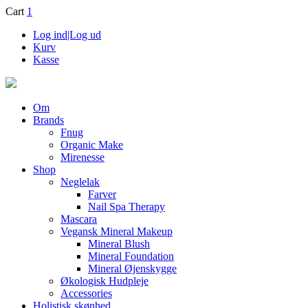
Cart
1
Log ind|Log ud
Kurv
Kasse
Om
Brands
Fnug
Organic Make
Mirenesse
Shop
Neglelak
Farver
Nail Spa Therapy
Mascara
Vegansk Mineral Makeup
Mineral Blush
Mineral Foundation
Mineral Øjenskygge
Økologisk Hudpleje
Accessories
Holistisk skønhed