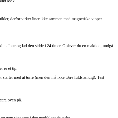
mukt look.
ikler, derfor virker liner ikke sammen med magnetiske vipper.
f din albue og lad den sidde i 24 timer. Oplever du en reaktion, undgå
 er et tip.
er starter med at tørre (men den må ikke tørre fuldstændig). Test
cara oven på.
nd og gem vipperne i den medfølgende æske.