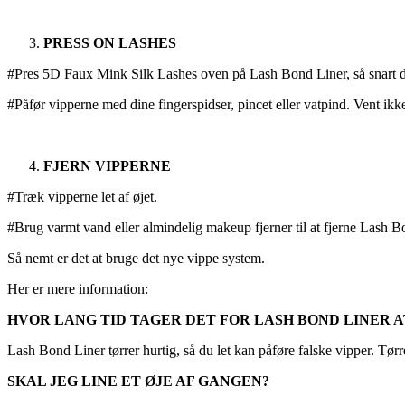
PRESS ON LASHES
#Pres 5D Faux Mink Silk Lashes oven på Lash Bond Liner, så snart du
#Påfør vipperne med dine fingerspidser, pincet eller vatpind. Vent ikk
FJERN VIPPERNE
#Træk vipperne let af øjet.
#Brug varmt vand eller almindelig makeup fjerner til at fjerne Lash B
Så nemt er det at bruge det nye vippe system.
Her er mere information:
HVOR LANG TID TAGER DET FOR LASH BOND LINER 
Lash Bond Liner tørrer hurtig, så du let kan påføre falske vipper. Tørre
SKAL JEG LINE ET ØJE AF GANGEN?