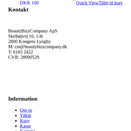
DKK 100
Quick View
Tilføj til kurv
Kontakt
BeautyBizzCompany ApS
Skelhøjvej 16, 1.th
2800 Kongens Lyngby
M: cm@beautybizzcompany.dk
T: 6165 2422
CVR: 28990529
Information
Om os
Vilkår
Kurv
Kasse