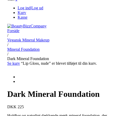
Log ind|Log ud
Kurv
Kasse
Forside
/
Vegansk Mineral Makeup
/
Mineral Foundation
/
Dark Mineral Foundation
Se kurv
“Lip Gloss, nude” er blevet tilføjet til din kurv.
Dark Mineral Foundation
DKK 225
Holdbar og naturligt dækkende mørk mineral foundation, der