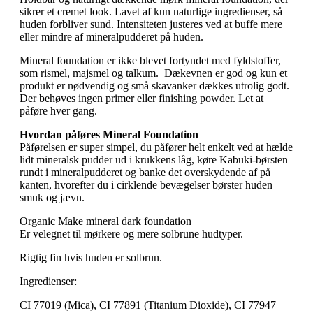
sikrer et cremet look. Lavet af kun naturlige ingredienser, så
huden forbliver sund. Intensiteten justeres ved at buffe mere
eller mindre af mineralpudderet på huden.
Mineral foundation er ikke blevet fortyndet med fyldstoffer,
som rismel, majsmel og talkum. Dækevnen er god og kun et
produkt er nødvendig og små skavanker dækkes utrolig godt.
Der behøves ingen primer eller finishing powder. Let at
påføre hver gang.
Hvordan påføres Mineral Foundation
Påførelsen er super simpel, du påfører helt enkelt ved at hælde
lidt mineralsk pudder ud i krukkens låg, køre Kabuki-børsten
rundt i mineralpudderet og banke det overskydende af på
kanten, hvorefter du i cirklende bevægelser børster huden
smuk og jævn.
Organic Make mineral dark foundation
Er velegnet til mørkere og mere solbrune hudtyper.
Rigtig fin hvis huden er solbrun.
Ingredienser:
CI 77019 (Mica), CI 77891 (Titanium Dioxide), CI 77947