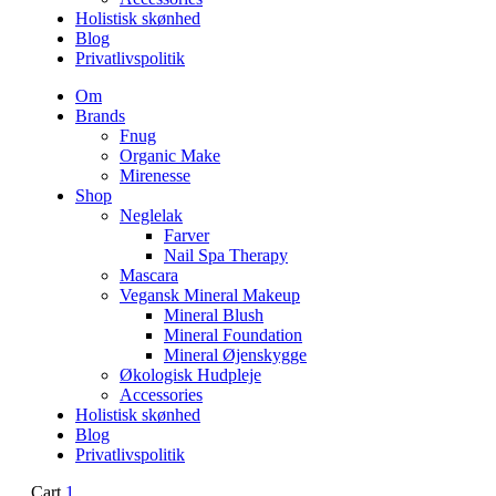
Holistisk skønhed
Blog
Privatlivspolitik
Om
Brands
Fnug
Organic Make
Mirenesse
Shop
Neglelak
Farver
Nail Spa Therapy
Mascara
Vegansk Mineral Makeup
Mineral Blush
Mineral Foundation
Mineral Øjenskygge
Økologisk Hudpleje
Accessories
Holistisk skønhed
Blog
Privatlivspolitik
Cart
1