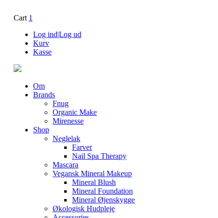
Cart
1
Log ind|Log ud
Kurv
Kasse
Om
Brands
Fnug
Organic Make
Mirenesse
Shop
Neglelak
Farver
Nail Spa Therapy
Mascara
Vegansk Mineral Makeup
Mineral Blush
Mineral Foundation
Mineral Øjenskygge
Økologisk Hudpleje
Accessories