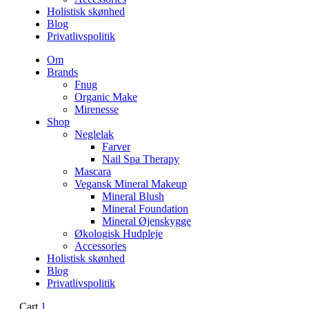
Holistisk skønhed
Blog
Privatlivspolitik
Om
Brands
Fnug
Organic Make
Mirenesse
Shop
Neglelak
Farver
Nail Spa Therapy
Mascara
Vegansk Mineral Makeup
Mineral Blush
Mineral Foundation
Mineral Øjenskygge
Økologisk Hudpleje
Accessories
Holistisk skønhed
Blog
Privatlivspolitik
Cart
1