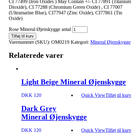
CI 77499 (Iron Oxides ) May Contain +/- CI 77891 (Titanium
Dioxide), CI 77288 (Chromium Green Oxide) , CI 77007
(Ultramarine Blue), CI77947 (Zinc Oxide), CI77861 (Tin
Oxide)
Rose Mineral Øjenskygge antal
Tilføj til kurv
Varenummer (SKU):
OM0219
Kategori:
Mineral Øjenskygge
Relaterede varer
Light Beige Mineral Øjenskygge
DKK 120
Quick View
Tilføj til kurv
Dark Grey
Mineral Øjenskygge
DKK 120
Quick View
Tilføj til kurv