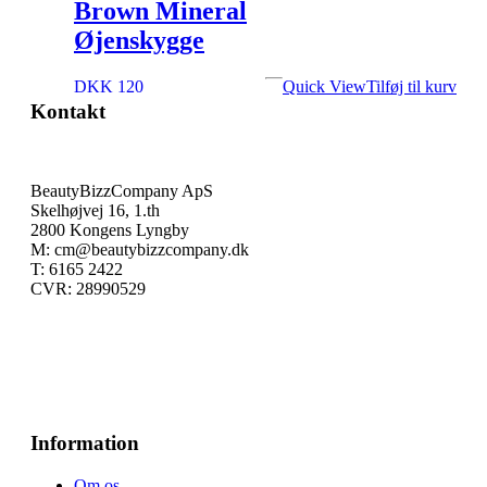
Brown Mineral
Øjenskygge
DKK 120
Quick View
Tilføj til kurv
Kontakt
BeautyBizzCompany ApS
Skelhøjvej 16, 1.th
2800 Kongens Lyngby
M: cm@beautybizzcompany.dk
T: 6165 2422
CVR: 28990529
Information
Om os