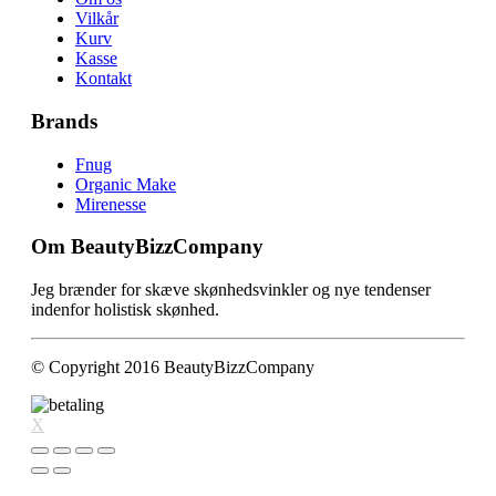
Vilkår
Kurv
Kasse
Kontakt
Brands
Fnug
Organic Make
Mirenesse
Om BeautyBizzCompany
Jeg brænder for skæve skønhedsvinkler og nye tendenser
indenfor holistisk skønhed.
© Copyright 2016 BeautyBizzCompany
X