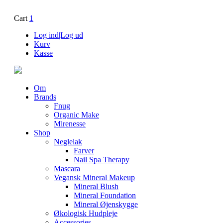
Cart
1
Log ind|Log ud
Kurv
Kasse
Om
Brands
Fnug
Organic Make
Mirenesse
Shop
Neglelak
Farver
Nail Spa Therapy
Mascara
Vegansk Mineral Makeup
Mineral Blush
Mineral Foundation
Mineral Øjenskygge
Økologisk Hudpleje
Accessories