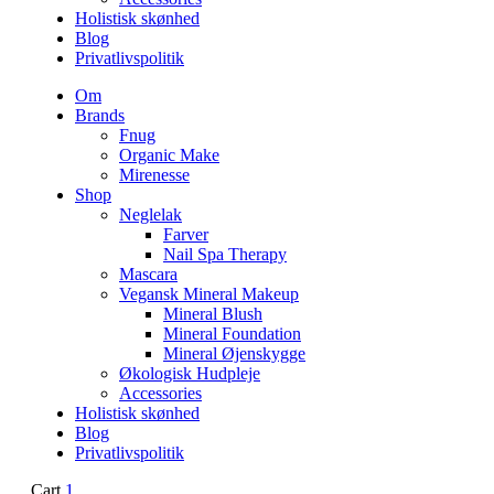
Holistisk skønhed
Blog
Privatlivspolitik
Om
Brands
Fnug
Organic Make
Mirenesse
Shop
Neglelak
Farver
Nail Spa Therapy
Mascara
Vegansk Mineral Makeup
Mineral Blush
Mineral Foundation
Mineral Øjenskygge
Økologisk Hudpleje
Accessories
Holistisk skønhed
Blog
Privatlivspolitik
Cart
1