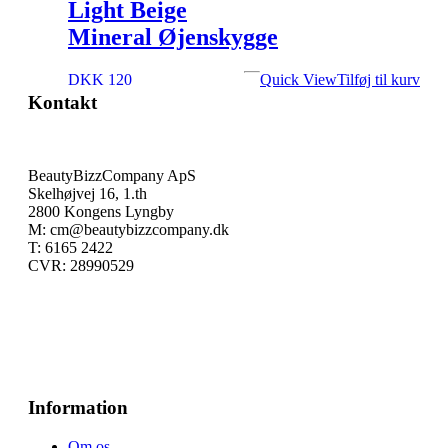
Light Beige
Mineral Øjenskygge
DKK 120
Quick View
Tilføj til kurv
Kontakt
BeautyBizzCompany ApS
Skelhøjvej 16, 1.th
2800 Kongens Lyngby
M: cm@beautybizzcompany.dk
T: 6165 2422
CVR: 28990529
Information
Om os