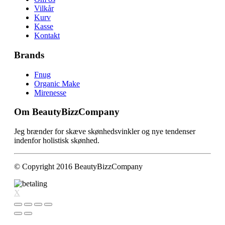
Vilkår
Kurv
Kasse
Kontakt
Brands
Fnug
Organic Make
Mirenesse
Om BeautyBizzCompany
Jeg brænder for skæve skønhedsvinkler og nye tendenser
indenfor holistisk skønhed.
© Copyright 2016 BeautyBizzCompany
X