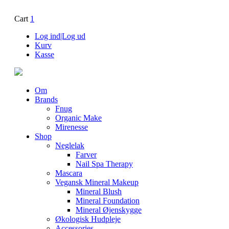
Cart
1
Log ind|Log ud
Kurv
Kasse
Om
Brands
Fnug
Organic Make
Mirenesse
Shop
Neglelak
Farver
Nail Spa Therapy
Mascara
Vegansk Mineral Makeup
Mineral Blush
Mineral Foundation
Mineral Øjenskygge
Økologisk Hudpleje
Accessories