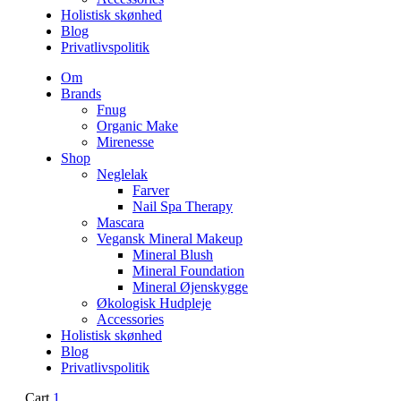
Holistisk skønhed
Blog
Privatlivspolitik
Om
Brands
Fnug
Organic Make
Mirenesse
Shop
Neglelak
Farver
Nail Spa Therapy
Mascara
Vegansk Mineral Makeup
Mineral Blush
Mineral Foundation
Mineral Øjenskygge
Økologisk Hudpleje
Accessories
Holistisk skønhed
Blog
Privatlivspolitik
Cart
1