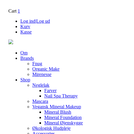
Cart
1
Log ind|Log ud
Kurv
Kasse
Om
Brands
Fnug
Organic Make
Mirenesse
Shop
Neglelak
Farver
Nail Spa Therapy
Mascara
Vegansk Mineral Makeup
Mineral Blush
Mineral Foundation
Mineral Øjenskygge
Økologisk Hudpleje
Accessories