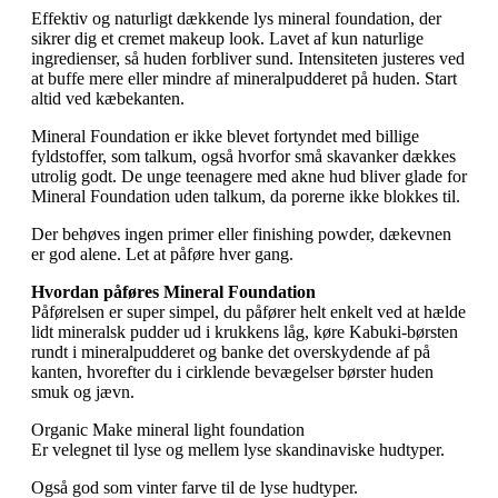
Effektiv og naturligt dækkende lys mineral foundation, der
sikrer dig et cremet makeup look. Lavet af kun naturlige
ingredienser, så huden forbliver sund. Intensiteten justeres ved
at buffe mere eller mindre af mineralpudderet på huden. Start
altid ved kæbekanten.
Mineral Foundation er ikke blevet fortyndet med billige
fyldstoffer, som talkum, også hvorfor små skavanker dækkes
utrolig godt. De unge teenagere med akne hud bliver glade for
Mineral Foundation uden talkum, da porerne ikke blokkes til.
Der behøves ingen primer eller finishing powder, dækevnen
er god alene. Let at påføre hver gang.
Hvordan påføres Mineral Foundation
Påførelsen er super simpel, du påfører helt enkelt ved at hælde
lidt mineralsk pudder ud i krukkens låg, køre Kabuki-børsten
rundt i mineralpudderet og banke det overskydende af på
kanten, hvorefter du i cirklende bevægelser børster huden
smuk og jævn.
Organic Make mineral light foundation
Er velegnet til lyse og mellem lyse skandinaviske hudtyper.
Også god som vinter farve til de lyse hudtyper.