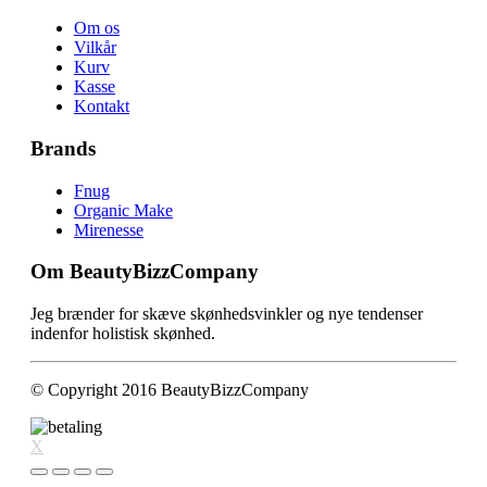
Om os
Vilkår
Kurv
Kasse
Kontakt
Brands
Fnug
Organic Make
Mirenesse
Om BeautyBizzCompany
Jeg brænder for skæve skønhedsvinkler og nye tendenser
indenfor holistisk skønhed.
© Copyright 2016 BeautyBizzCompany
X