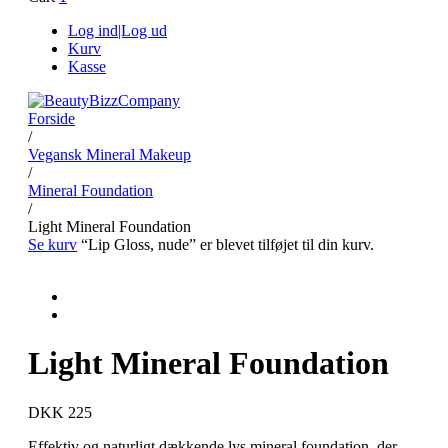
Log ind|Log ud
Kurv
Kasse
Forside
/
Vegansk Mineral Makeup
/
Mineral Foundation
/
Light Mineral Foundation
Se kurv
“Lip Gloss, nude” er blevet tilføjet til din kurv.
Light Mineral Foundation
DKK 225
Effektiv og naturligt dækkende lys mineral foundation, der