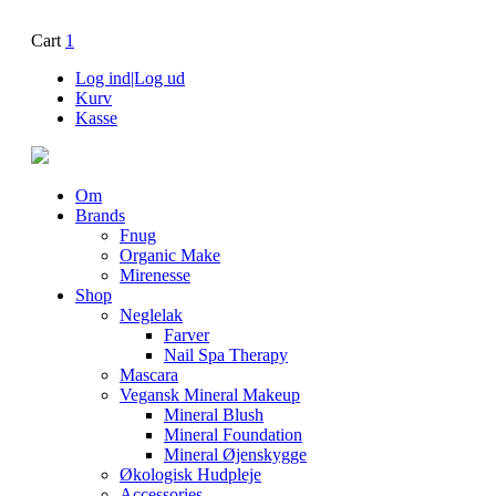
Cart
1
Log ind|Log ud
Kurv
Kasse
Om
Brands
Fnug
Organic Make
Mirenesse
Shop
Neglelak
Farver
Nail Spa Therapy
Mascara
Vegansk Mineral Makeup
Mineral Blush
Mineral Foundation
Mineral Øjenskygge
Økologisk Hudpleje
Accessories