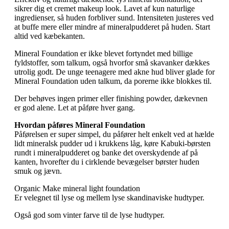
sikrer dig et cremet makeup look. Lavet af kun naturlige
ingredienser, så huden forbliver sund. Intensiteten justeres ved
at buffe mere eller mindre af mineralpudderet på huden. Start
altid ved kæbekanten.
Mineral Foundation er ikke blevet fortyndet med billige
fyldstoffer, som talkum, også hvorfor små skavanker dækkes
utrolig godt. De unge teenagere med akne hud bliver glade for
Mineral Foundation uden talkum, da porerne ikke blokkes til.
Der behøves ingen primer eller finishing powder, dækevnen
er god alene. Let at påføre hver gang.
Hvordan påføres Mineral Foundation
Påførelsen er super simpel, du påfører helt enkelt ved at hælde
lidt mineralsk pudder ud i krukkens låg, køre Kabuki-børsten
rundt i mineralpudderet og banke det overskydende af på
kanten, hvorefter du i cirklende bevægelser børster huden
smuk og jævn.
Organic Make mineral light foundation
Er velegnet til lyse og mellem lyse skandinaviske hudtyper.
Også god som vinter farve til de lyse hudtyper.