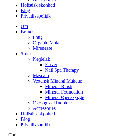
Holistisk skønhed
Blog
Privatlivspolitik
Om
Brands
Fnug
Organic Make
Mirenesse
Shop
Neglelak
Farver
Nail Spa Therapy
Mascara
Vegansk Mineral Makeup
Mineral Blush
Mineral Foundation
Mineral Øjenskygge
Økologisk Hudpleje
Accessories
Holistisk skønhed
Blog
Privatlivspolitik
Cart
1