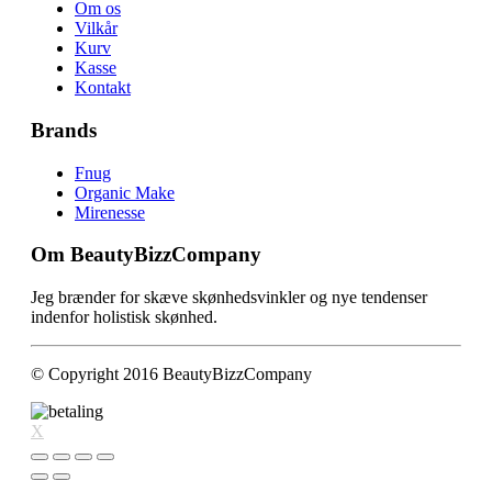
Om os
Vilkår
Kurv
Kasse
Kontakt
Brands
Fnug
Organic Make
Mirenesse
Om BeautyBizzCompany
Jeg brænder for skæve skønhedsvinkler og nye tendenser
indenfor holistisk skønhed.
© Copyright 2016 BeautyBizzCompany
X