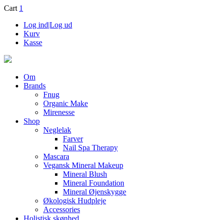
Cart
1
Log ind|Log ud
Kurv
Kasse
Om
Brands
Fnug
Organic Make
Mirenesse
Shop
Neglelak
Farver
Nail Spa Therapy
Mascara
Vegansk Mineral Makeup
Mineral Blush
Mineral Foundation
Mineral Øjenskygge
Økologisk Hudpleje
Accessories
Holistisk skønhed