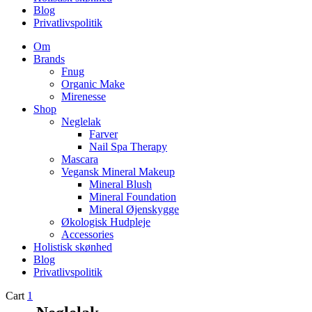
Blog
Privatlivspolitik
Om
Brands
Fnug
Organic Make
Mirenesse
Shop
Neglelak
Farver
Nail Spa Therapy
Mascara
Vegansk Mineral Makeup
Mineral Blush
Mineral Foundation
Mineral Øjenskygge
Økologisk Hudpleje
Accessories
Holistisk skønhed
Blog
Privatlivspolitik
Cart
1