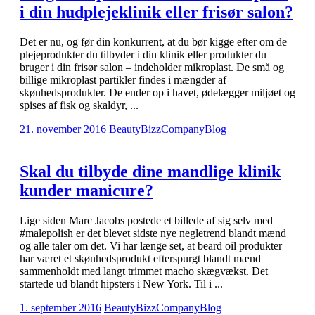
i din hudplejeklinik eller frisør salon?
Det er nu, og før din konkurrent, at du bør kigge efter om de
plejeprodukter du tilbyder i din klinik eller produkter du
bruger i din frisør salon – indeholder mikroplast. De små og
billige mikroplast partikler findes i mængder af
skønhedsprodukter. De ender op i havet, ødelægger miljøet og
spises af fisk og skaldyr, ...
21. november 2016
BeautyBizzCompany
Blog
Skal du tilbyde dine mandlige klinik
kunder manicure?
Lige siden Marc Jacobs postede et billede af sig selv med
#malepolish er det blevet sidste nye negletrend blandt mænd
og alle taler om det. Vi har længe set, at beard oil produkter
har været et skønhedsprodukt efterspurgt blandt mænd
sammenholdt med langt trimmet macho skægvækst. Det
startede ud blandt hipsters i New York. Til i ...
1. september 2016
BeautyBizzCompany
Blog