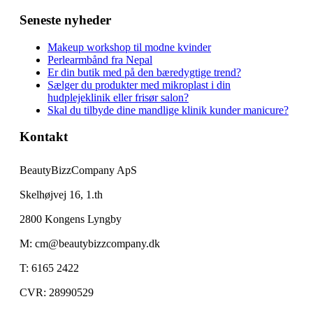
Seneste nyheder
Makeup workshop til modne kvinder
Perlearmbånd fra Nepal
Er din butik med på den bæredygtige trend?
Sælger du produkter med mikroplast i din
hudplejeklinik eller frisør salon?
Skal du tilbyde dine mandlige klinik kunder manicure?
Kontakt
BeautyBizzCompany ApS
Skelhøjvej 16, 1.th
2800 Kongens Lyngby
M: cm@beautybizzcompany.dk
T: 6165 2422
CVR: 28990529