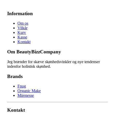
Information
Om os
Vilkår
Kurv
Kasse
Kontakt
Om BeautyBizzCompany
Jeg brænder for skæve skønhedsvinkler og nye tendenser
indenfor holistisk skønhed.
Brands
Fnug
Organic Make
Mirenesse
Kontakt