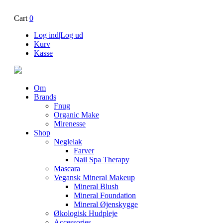
Cart
0
Log ind|Log ud
Kurv
Kasse
Om
Brands
Fnug
Organic Make
Mirenesse
Shop
Neglelak
Farver
Nail Spa Therapy
Mascara
Vegansk Mineral Makeup
Mineral Blush
Mineral Foundation
Mineral Øjenskygge
Økologisk Hudpleje
Accessories