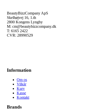
BeautyBizzCompany ApS
Skelhøjvej 16, 1.th
2800 Kongens Lyngby
M: cm@beautybizzcompany.dk
T: 6165 2422
CVR: 28990529
Information
Om os
Vilkår
Kurv
Kasse
Kontakt
Brands