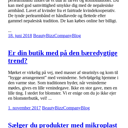
perlearmbånd findes de et utal af farver og kombinationer. Du
kan med god samvittighed smykke dig med de nepalesiske
armbånd. Lavet af kvinder fra et fairtrade kvindekooperativ.
De tynde perlearmbånd er håndlavede og flettede efter
gammel nepalesisk tradition. De kan købes online her billigt.
...
18. juni 2018
BeautyBizzCompany
Blog
Er din butik med på den bæredygtige
trend?
Mørket er virkelig på vej, med masser af stearinlys og kom til
”hygge arrangement” med veninderne. Selvfølgelig hjemme i
den varme stue. Som traditionen byder, når veninderne
mødes, gives en lille venindegave. Ikke en stor gave, men en
lille ting. I stedet for blomster. Vi er enige om du jo ikke ejer
en blomsterbutik, vel! ...
1. november 2017
BeautyBizzCompany
Blog
Sælger du produkter med mikroplast