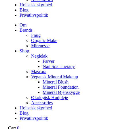
Holistisk skønhed
Blog
Privatlivspolitik
Om
Brands
Fnug
Organic Make
Mirenesse
Shop
Neglelak
Farver
Nail Spa Therapy
Mascara
Vegansk Mineral Makeup
Mineral Blush
Mineral Foundation
Mineral Øjenskygge
Økologisk Hudpleje
Accessories
Holistisk skønhed
Blog
Privatlivspolitik
Cart
0