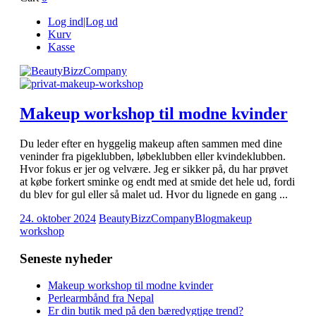
Log ind|Log ud
Kurv
Kasse
Makeup workshop til modne kvinder
Du leder efter en hyggelig makeup aften sammen med dine
veninder fra pigeklubben, løbeklubben eller kvindeklubben.
Hvor fokus er jer og velvære. Jeg er sikker på, du har prøvet
at købe forkert sminke og endt med at smide det hele ud, fordi
du blev for gul eller så malet ud. Hvor du lignede en gang ...
24. oktober 2024
BeautyBizzCompany
Blog
makeup
workshop
Seneste nyheder
Makeup workshop til modne kvinder
Perlearmbånd fra Nepal
Er din butik med på den bæredygtige trend?