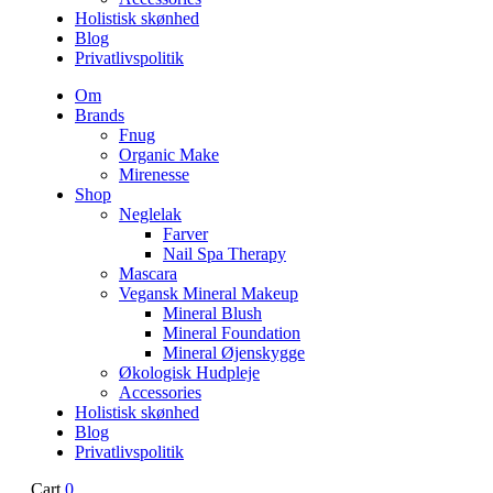
Holistisk skønhed
Blog
Privatlivspolitik
Om
Brands
Fnug
Organic Make
Mirenesse
Shop
Neglelak
Farver
Nail Spa Therapy
Mascara
Vegansk Mineral Makeup
Mineral Blush
Mineral Foundation
Mineral Øjenskygge
Økologisk Hudpleje
Accessories
Holistisk skønhed
Blog
Privatlivspolitik
Cart
0