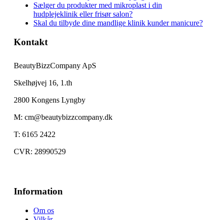
Sælger du produkter med mikroplast i din
hudplejeklinik eller frisør salon?
Skal du tilbyde dine mandlige klinik kunder manicure?
Kontakt
BeautyBizzCompany ApS
Skelhøjvej 16, 1.th
2800 Kongens Lyngby
M: cm@beautybizzcompany.dk
T: 6165 2422
CVR: 28990529
Information
Om os
Vilkår