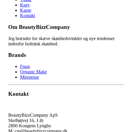
Kurv
Kasse
Kontakt
Om BeautyBizzCompany
Jeg brænder for skæve skønhedsvinkler og nye tendenser
indenfor holistisk skønhed.
Brands
Fnug
Organic Make
Mirenesse
Kontakt
BeautyBizzCompany ApS
Skelhøjvej 16, 1.th
2800 Kongens Lyngby
M: cm@beautybizzcompany.dk