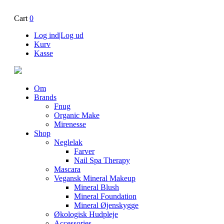
Cart
0
Log ind|Log ud
Kurv
Kasse
Om
Brands
Fnug
Organic Make
Mirenesse
Shop
Neglelak
Farver
Nail Spa Therapy
Mascara
Vegansk Mineral Makeup
Mineral Blush
Mineral Foundation
Mineral Øjenskygge
Økologisk Hudpleje
Accessories