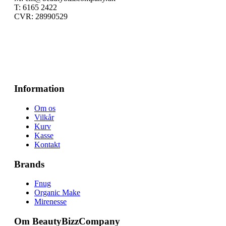
T: 6165 2422
CVR: 28990529
Information
Om os
Vilkår
Kurv
Kasse
Kontakt
Brands
Fnug
Organic Make
Mirenesse
Om BeautyBizzCompany